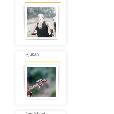
Rjukan
Jomfuland