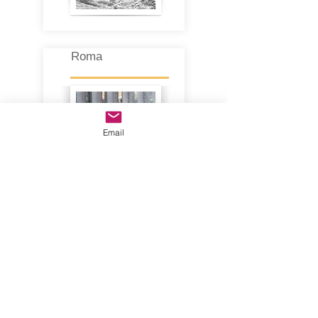
Roma
Email
Børsesjø